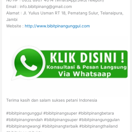
No HP : 0852 8967 4014 (WhatsApp/SMS/Telepon)
Email : info.bibitpinang@gmail.com
Alamat : Jl. Yulius Usman RT 18, Pematang Sulur, Telanaipura,
Jambi
Website :
http://www.bibitpinangunggul.com
Terima kasih dan salam sukses petani Indonesia
#bibitpinangunggul #bibitpinangsuper #bibitpinangbetara
#bibitpinangrendah #bibitpinangsuper #bibitpinangunggulan
#bibitpinangwangi #bibitpinangterbaik #bibitpinangthailand