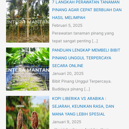
7 LANGKAH PERAWATAN TANAMAN
PINANG AGAR CEPAT BERBUAH DAN
HASIL MELIMPAH
Februari 5, 2025
Perawatan tanaman pinang yang
tepat sangat penting
[…]
PANDUAN LENGKAP MEMBELI BIBIT
PINANG UNGGUL TERPERCAYA
SECARA ONLINE
Januari 20, 2025
Bibit Pinang Unggul Terpercaya.
Budidaya pinang
[…]
KOPI LIBERIKA VS ARABIKA :
SEJARAH, KEUNIKAN RASA, DAN
MANA YANG LEBIH SPESIAL
Januari 9, 2025