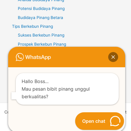
Potensi Budidaya Pinang
Budidaya Pinang Betara
Tips Berkebun Pinang
Sukses Berkebun Pinang
Prospek Berkebun Pinang
Potensi Berkebun Pinang
Kopi Liberika
Potensi Kopi Liberika
Budidaya Kopi Liberika
Hallo Boss...
Mau pesan bibit pinang unggul
Tips Berkebun Kopi Liberika
berkualitas?
Copyright © 2026 | Powered by Lentera Mantang | Supplier Bibit
Pinang Unggul Betara
Open chat