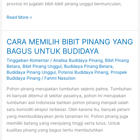
provinsi ini jugalah bibit-bibit pinang unggul bermunculan;
Read More »
CARA MEMILIH BIBIT PINANG YANG
CARA
MEMILIH
BAGUS UNTUK BUDIDAYA
BIBIT
Tinggalkan Komentar
/
Analisa Budidaya Pinang
,
Bibit Pinang
PINANG
Betara
,
Bibit Pinang Unggul
,
Budidaya Pinang Betara
,
YANG
Budidaya Pinang Unggul
,
Potensi Budidaya Pinang
,
Prospek
BAGUS
Budidaya Pinang
/
Fahmi Nasution
UNTUK
BUDIDAYA
Pohon pinang merupakan tumbuhan sejenis palma. Tumbuhan
ini banyak ditemui di sekitar pasalnya, pohon ini merupakan
tumbuhan asli Indonesia bahkan pohon pinang menjadi salah
satu komoditi ekspor terbesar. Oleh karena itu, banyak petani
yang membudidayakan jenis tanaman ini. Pohon pinang juga
memiliki batang yang menjulang tinggi serta lurus. Untuk
kualitas pinang yang bagus tentu membutuhkan