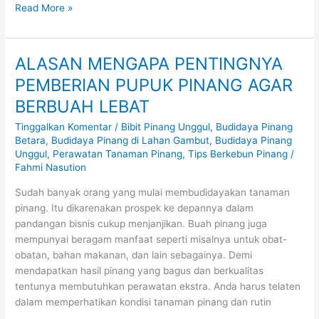
Read More »
ALASAN MENGAPA PENTINGNYA
ALASAN
MENGAPA
PEMBERIAN PUPUK PINANG AGAR
PENTINGNYA
BERBUAH LEBAT
PEMBERIAN
PUPUK
Tinggalkan Komentar
/
Bibit Pinang Unggul
,
Budidaya Pinang
PINANG
Betara
,
Budidaya Pinang di Lahan Gambut
,
Budidaya Pinang
Unggul
,
Perawatan Tanaman Pinang
,
Tips Berkebun Pinang
/
AGAR
Fahmi Nasution
BERBUAH
LEBAT
Sudah banyak orang yang mulai membudidayakan tanaman
pinang. Itu dikarenakan prospek ke depannya dalam
pandangan bisnis cukup menjanjikan. Buah pinang juga
mempunyai beragam manfaat seperti misalnya untuk obat-
obatan, bahan makanan, dan lain sebagainya. Demi
mendapatkan hasil pinang yang bagus dan berkualitas
tentunya membutuhkan perawatan ekstra. Anda harus telaten
dalam memperhatikan kondisi tanaman pinang dan rutin