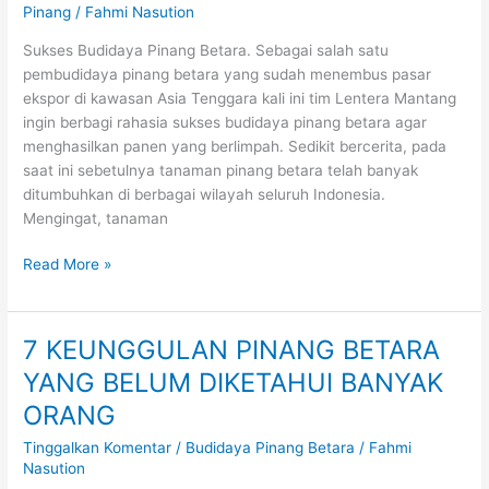
BUDIDAYA
Pinang
/
Fahmi Nasution
PINANG
BETARA
Sukses Budidaya Pinang Betara. Sebagai salah satu
AGAR
pembudidaya pinang betara yang sudah menembus pasar
PANEN
ekspor di kawasan Asia Tenggara kali ini tim Lentera Mantang
MAKSIMAL
ingin berbagi rahasia sukses budidaya pinang betara agar
menghasilkan panen yang berlimpah. Sedikit bercerita, pada
saat ini sebetulnya tanaman pinang betara telah banyak
ditumbuhkan di berbagai wilayah seluruh Indonesia.
Mengingat, tanaman
Read More »
7 KEUNGGULAN PINANG BETARA
7
KEUNGGULAN
YANG BELUM DIKETAHUI BANYAK
PINANG
ORANG
BETARA
YANG
Tinggalkan Komentar
/
Budidaya Pinang Betara
/
Fahmi
BELUM
Nasution