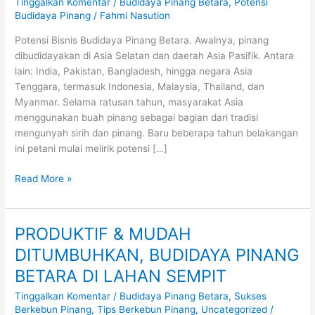
Tinggalkan Komentar
/
Budidaya Pinang Betara
,
Potensi
PINANG
Budidaya Pinang
/
Fahmi Nasution
BETARA
Potensi Bisnis Budidaya Pinang Betara. Awalnya, pinang
HASILKAN
dibudidayakan di Asia Selatan dan daerah Asia Pasifik. Antara
10
lain: India, Pakistan, Bangladesh, hingga negara Asia
JUTA
Tenggara, termasuk Indonesia, Malaysia, Thailand, dan
PER
Myanmar. Selama ratusan tahun, masyarakat Asia
BULAN
menggunakan buah pinang sebagai bagian dari tradisi
mengunyah sirih dan pinang. Baru beberapa tahun belakangan
ini petani mulai melirik potensi […]
Read More »
PRODUKTIF & MUDAH
PRODUKTIF
&
DITUMBUHKAN, BUDIDAYA PINANG
MUDAH
BETARA DI LAHAN SEMPIT
DITUMBUHKAN,
BUDIDAYA
Tinggalkan Komentar
/
Budidaya Pinang Betara
,
Sukses
PINANG
Berkebun Pinang
,
Tips Berkebun Pinang
,
Uncategorized
/