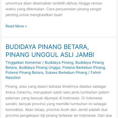
umumnya akan disemaikan terlebih dahulu hingga rentan
waktu yang ditentukan. Cara penyemaian pinang sangat
penting untuk menghasilkan buah
Read More »
BUDIDAYA PINANG BETARA,
BUDIDAYA
PINANG
PINANG UNGGUL ASLI JAMBI
BETARA,
Tinggalkan Komentar
/
Budidaya Pinang
,
Budidaya Pinang
PINANG
Betara
,
Budidaya Pinang Unggul
,
Potensi Berkebun Pinang
,
UNGGUL
Potensi Pinang Betara
,
Sukses Berkebun Pinang
/
Fahmi
ASLI
Nasution
JAMBI
Pinang, atau yang dalam bahasa ilmiahnya disebut sebagai
Areca Catechu, merupakan salah satu jenis tumbuhan palem-
paleman yang banyak dijumpai di Indonesia. Di Indonesia
sendiri, banyak provinsi yang memiliki tumbuhan ini sebagai
komoditas. Akan tetapi, provinsi Aceh dan Jambi adalah dua
provinsi pengekspor biji pinang terbesar se-Indonesia. Dari dua