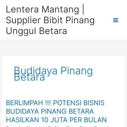
Lewati
Lentera Mantang |
ke
konten
Supplier Bibit Pinang
Unggul Betara
Budidaya Pinang
Betara
BERLIMPAH !!! POTENSI BISNIS
BERLIMPAH
!!!
BUDIDAYA PINANG BETARA
POTENSI
HASILKAN 10 JUTA PER BULAN
BISNIS
BUDIDAYA