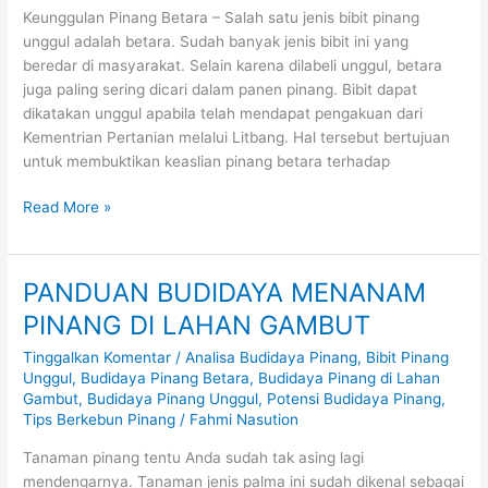
DIKETAHUI
Keunggulan Pinang Betara – Salah satu jenis bibit pinang
BANYAK
unggul adalah betara. Sudah banyak jenis bibit ini yang
ORANG
beredar di masyarakat. Selain karena dilabeli unggul, betara
juga paling sering dicari dalam panen pinang. Bibit dapat
dikatakan unggul apabila telah mendapat pengakuan dari
Kementrian Pertanian melalui Litbang. Hal tersebut bertujuan
untuk membuktikan keaslian pinang betara terhadap
Read More »
PANDUAN BUDIDAYA MENANAM
PANDUAN
BUDIDAYA
PINANG DI LAHAN GAMBUT
MENANAM
Tinggalkan Komentar
/
Analisa Budidaya Pinang
,
Bibit Pinang
PINANG
Unggul
,
Budidaya Pinang Betara
,
Budidaya Pinang di Lahan
DI
Gambut
,
Budidaya Pinang Unggul
,
Potensi Budidaya Pinang
,
LAHAN
Tips Berkebun Pinang
/
Fahmi Nasution
GAMBUT
Tanaman pinang tentu Anda sudah tak asing lagi
mendengarnya. Tanaman jenis palma ini sudah dikenal sebagai