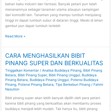
bahan baku industri dan farmasi. Banyak petani pun telah
menanamnya sebagai tanaman utama ataupun sampingan
dari komoditi lain. Tanaman yang mampu tumbuh menjulang
tinggi ini dapat tumbuh subur di dataran tinggi. Meski di lahan
gambut pun dapat tumbuh terlebih
Read More »
CARA MENGHASILKAN BIBIT
CARA
MENGHASILKAN
PINANG SUPER DAN BERKUALITAS
BIBIT
Tinggalkan Komentar
/
Analisa Budidaya Pinang
,
Bibit Pinang
PINANG
Betara
,
Bibit Pinang Super
,
Bibit Pinang Unggul
,
Budidaya
SUPER
Pinang Betara
,
Budidaya Pinang Unggul
,
Potensi Budidaya
DAN
Pinang
,
Potensi Pinang Betara
,
Tips Berkebun Pinang
/
Fahmi
BERKUALITAS
Nasution
Bibit pinang super akan lebih banyak dipilih oleh para petani
karena bibit pinang yang berkualitas akan membantu proses
budidaya menjadi lebih mudah. Tak hanya itu, bibit pinang