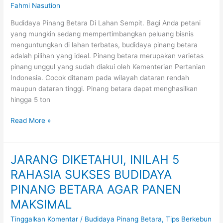
Fahmi Nasution
BETARA
DI
Budidaya Pinang Betara Di Lahan Sempit. Bagi Anda petani
LAHAN
yang mungkin sedang mempertimbangkan peluang bisnis
SEMPIT
menguntungkan di lahan terbatas, budidaya pinang betara
adalah pilihan yang ideal. Pinang betara merupakan varietas
pinang unggul yang sudah diakui oleh Kementerian Pertanian
Indonesia. Cocok ditanam pada wilayah dataran rendah
maupun dataran tinggi. Pinang betara dapat menghasilkan
hingga 5 ton
Read More »
JARANG DIKETAHUI, INILAH 5
JARANG
DIKETAHUI,
RAHASIA SUKSES BUDIDAYA
INILAH
PINANG BETARA AGAR PANEN
5
RAHASIA
MAKSIMAL
SUKSES
Tinggalkan Komentar
/
Budidaya Pinang Betara
,
Tips Berkebun