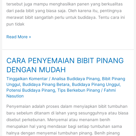
tersebut juga mampu menghasilkan panen yang berkualitas
dari pada bibit yang biasa saja. Oleh karena itu, pentingnya
merawat bibit sangatlah perlu untuk budidaya. Tentu cara ini
pun tidak
Read More »
CARA PENYEMAIAN BIBIT PINANG
CARA
PENYEMAIAN
DENGAN MUDAH
BIBIT
Tinggalkan Komentar
/
Analisa Budidaya Pinang
,
Bibit Pinang
PINANG
Unggul
,
Budidaya Pinang Betara
,
Budidaya Pinang Unggul
,
DENGAN
Potensi Budidaya Pinang
,
Tips Berkebun Pinang
/
Fahmi
MUDAH
Nasution
Penyemaian adalah proses dalam menyiapkan bibit tumbuhan
baru sebelum ditanam di lahan yang sesungguhnya atau biasa
disebut perkebunan. Menyemai atau menanam benih
merupakan hal yang mendasar bagi setiap tumbuhan sama
halnya dengan menyemai tumbuhan pinang. Benih pinang