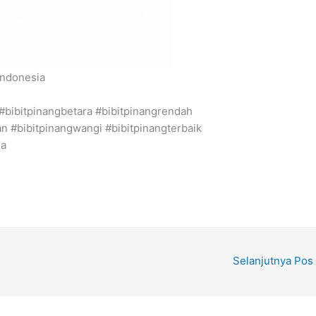
Indonesia
#bibitpinangbetara #bibitpinangrendah
n #bibitpinangwangi #bibitpinangterbaik
da
Selanjutnya Pos