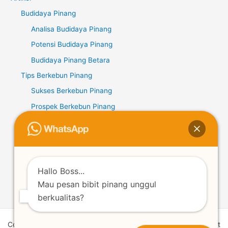
Budidaya Pinang
Analisa Budidaya Pinang
Potensi Budidaya Pinang
Budidaya Pinang Betara
Tips Berkebun Pinang
Sukses Berkebun Pinang
Prospek Berkebun Pinang
Potensi Berkebun Pinang
Kopi Liberika
Potensi Kopi Liberika
Budidaya Kopi Liberika
Hallo Boss...
Mau pesan bibit pinang unggul
Tips Berkebun Kopi Liberika
berkualitas?
Copyright © 2026 | Powered by Lentera Mantang | Supplier Bibit