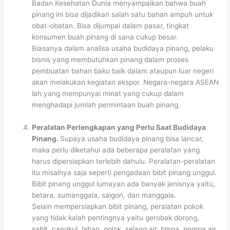
Badan Kesehatan Dunia menyampaikan bahwa buah
pinang ini bisa dijadikan salah satu bahan ampuh untuk
obat-obatan. Bisa dijumpai dalam pasar, tingkat
konsumen buah pinang di sana cukup besar.
Biasanya dalam analisa usaha budidaya pinang, pelaku
bisnis yang membutuhkan pinang dalam proses
pembuatan bahan baku baik dalam ataupun luar negeri
akan melakukan kegiatan ekspor. Negara-negara ASEAN
lah yang mempunyai minat yang cukup dalam
menghadapi jumlah permintaan buah pinang.
Peralatan Perlengkapan yang Perlu Saat Budidaya
Pinang.
Supaya usaha budidaya pinang bisa lancar,
maka perlu diketahui ada beberapa peralatan yang
harus dipersiapkan terlebih dahulu. Peralatan-peralatan
itu misalnya saja seperti pengadaan bibit pinang unggul.
Bibit pinang unggul lumayan ada banyak jenisnya yaitu,
betara, sumanggala, saigon, dan manggala.
Selain mempersiapkan bibit pinang, peralatan pokok
yang tidak kalah pentingnya yaitu gerobak dorong,
sabit, cangkul, lahan, golok, selang air, timpa, pompa air,