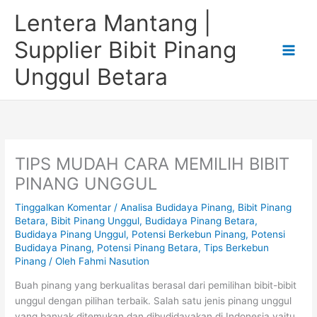
Lewati
Lentera Mantang |
ke
konten
Supplier Bibit Pinang
Unggul Betara
TIPS MUDAH CARA MEMILIH BIBIT
PINANG UNGGUL
Tinggalkan Komentar
/
Analisa Budidaya Pinang
,
Bibit Pinang
Betara
,
Bibit Pinang Unggul
,
Budidaya Pinang Betara
,
Budidaya Pinang Unggul
,
Potensi Berkebun Pinang
,
Potensi
Budidaya Pinang
,
Potensi Pinang Betara
,
Tips Berkebun
Pinang
/ Oleh
Fahmi Nasution
Buah pinang yang berkualitas berasal dari pemilihan bibit-bibit
unggul dengan pilihan terbaik. Salah satu jenis pinang unggul
yang banyak ditemukan dan dibudidayakan di Indonesia yaitu