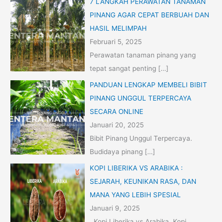
7 LANGKAH PERAWATAN TANAMAN
PINANG AGAR CEPAT BERBUAH DAN
HASIL MELIMPAH
Februari 5, 2025
Perawatan tanaman pinang yang
tepat sangat penting
[…]
PANDUAN LENGKAP MEMBELI BIBIT
PINANG UNGGUL TERPERCAYA
SECARA ONLINE
Januari 20, 2025
Bibit Pinang Unggul Terpercaya.
Budidaya pinang
[…]
KOPI LIBERIKA VS ARABIKA :
SEJARAH, KEUNIKAN RASA, DAN
MANA YANG LEBIH SPESIAL
Januari 9, 2025
Kopi Liberika vs Arabika. Kopi