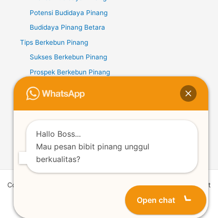
Potensi Budidaya Pinang
Budidaya Pinang Betara
Tips Berkebun Pinang
Sukses Berkebun Pinang
Prospek Berkebun Pinang
Potensi Berkebun Pinang
Kopi Liberika
Potensi Kopi Liberika
Budidaya Kopi Liberika
Hallo Boss...
Mau pesan bibit pinang unggul
Tips Berkebun Kopi Liberika
berkualitas?
Copyright © 2026 | Powered by Lentera Mantang | Supplier Bibit
Pinang Unggul Betara
Open chat