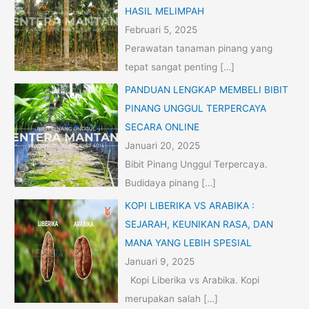
HASIL MELIMPAH
Februari 5, 2025
Perawatan tanaman pinang yang
tepat sangat penting
[…]
PANDUAN LENGKAP MEMBELI BIBIT
PINANG UNGGUL TERPERCAYA
SECARA ONLINE
Januari 20, 2025
Bibit Pinang Unggul Terpercaya.
Budidaya pinang
[…]
KOPI LIBERIKA VS ARABIKA :
SEJARAH, KEUNIKAN RASA, DAN
MANA YANG LEBIH SPESIAL
Januari 9, 2025
Kopi Liberika vs Arabika. Kopi
merupakan salah
[…]