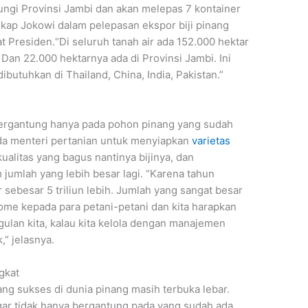
njungi Provinsi Jambi dan akan melepas 7 kontainer
gkap Jokowi dalam pelepasan ekspor biji pinang
t Presiden.“Di seluruh tanah air ada 152.000 hektar
 Dan 22.000 hektarnya ada di Provinsi Jambi. Ini
butuhkan di Thailand, China, India, Pakistan.”
bergantung hanya pada pohon pinang yang sudah
da menteri pertanian untuk menyiapkan
varietas
kualitas yang bagus nantinya bijinya, dan
jumlah yang lebih besar lagi. “Karena tahun
r sebesar 5 triliun lebih. Jumlah yang sangat besar
ome kepada para petani-petani dan kita harapkan
gulan kita, kalau kita kelola dengan manajemen
” jelasnya.
gkat
uang sukses di dunia pinang masih terbuka lebar.
r tidak hanya bergantung pada yang sudah ada.